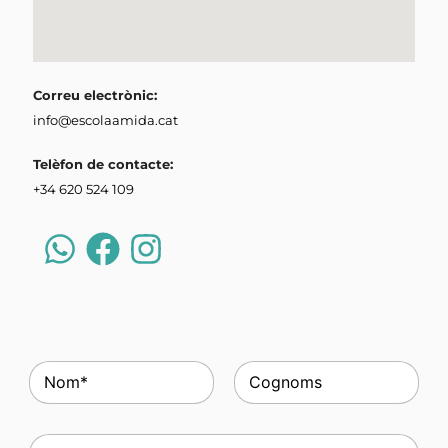
Correu electrònic:
info@escolaamida.cat
Telèfon de contacte:
+34 620 524 109
N
o
m
Nom
Cognoms
b
C
r