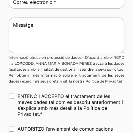
o
e
r
*
r
C
e
o
o
m
e
e
l
n
e
t
c
a
t
Informació bàsica en protecció de dades.– D’acord amb el RGPD
r
r
i la LOPDGDD, ANNA MARIA BONADA PEREZ tractarà les dades
i
ó
facilitades amb la finalitat de gestionar i atendre la seva sol·licitud.
o
n
Per obtenir més informació sobre el tractament de les seves
o
i
m
dades i exercir els seus drets, visiti la nostra
Política de Privacitat
c
e
o
d
n
*
C
ENTENC I ACCEPTO el tractament de les
e
s
a
meves dades tal com es descriu anteriorment i
C
a
s
s’explica amb més detall a la Política de
a
j
i
s
Privacitat.*
e
l
i
l
l
O
AUTORITZO l’enviament de comunicacions
a
l