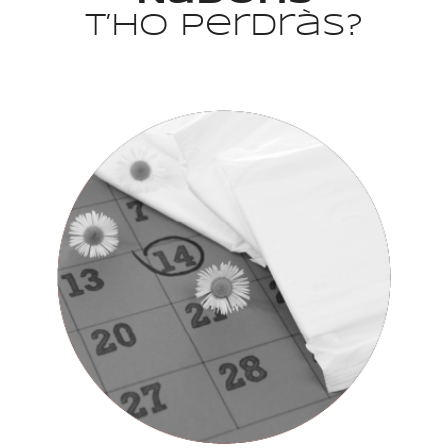
T’ho perdràs?