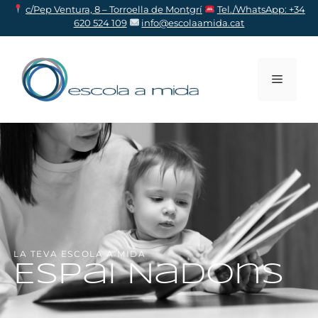
c/Pep Ventura, 8 – Torroella de Montgr
í
Tel./WhatsApp: +34
620 524 109
info@escolaamida.cat
LA TEVA ESCOLA A MIDA
Espai Nadons