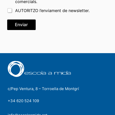
p
comercials.
s
a
c
d
s
i
AUTORITZO l’enviament de newsletter.
e
d
o
v
e
n
e
Enviar
a
r
l
i
e
f
s
i
c
a
c
i
ó
n
*
c/Pep Ventura, 8 – Torroella de Montgrí
+34 620 524 109