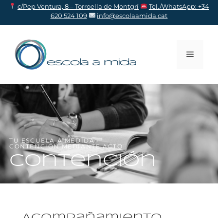
c/Pep Ventura, 8 – Torroella de Montgr
í
Tel./WhatsApp: +34
620 524 109
info@escolaamida.cat
TU ESCUELA A MEDIDA ·
CONTENCIÓN MEDIANTE ACTO
Contención