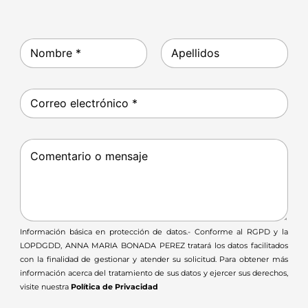
N
o
m
Nombre
Apellidos
b
C
r
o
e
r
r
C
e
o
o
m
e
e
l
n
e
t
c
a
t
Información básica en protección de datos.- Conforme al RGPD y la
r
r
LOPDGDD, ANNA MARIA BONADA PEREZ tratará los datos facilitados
i
ó
con la finalidad de gestionar y atender su solicitud. Para obtener más
o
n
o
información acerca del tratamiento de sus datos y ejercer sus derechos,
i
m
visite nuestra
Política de Privacidad
c
e
o