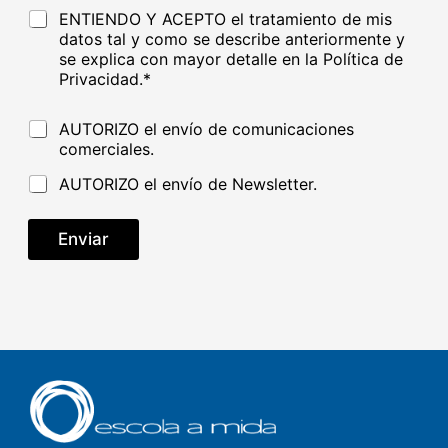
C
n
*
C
ENTIENDO Y ACEPTO el tratamiento de mis
a
s
a
datos tal y como se describe anteriormente y
s
a
s
se explica con mayor detalle en la Política de
i
j
i
l
Privacidad.*
e
l
l
l
a
O
AUTORIZO el envío de comunicaciones
a
s
p
comerciales.
s
N
c
d
o
i
AUTORIZO el envío de Newsletter.
e
m
o
v
b
n
e
r
Enviar
a
r
e
l
i
C
e
f
a
s
i
s
c
i
a
l
c
l
i
a
ó
s
n
*